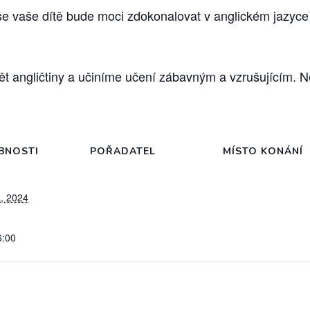
se vaše dítě bude moci zdokonalovat v anglickém jazyce 
angličtiny a učiníme učení zábavným a vzrušujícím. Nen
BNOSTI
POŘADATEL
MÍSTO KONÁNÍ
, 2024
6:00