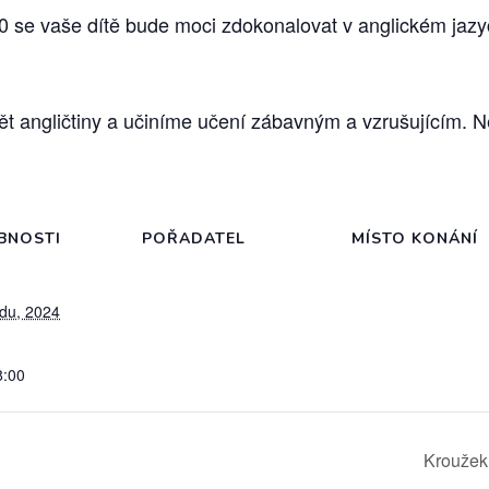
0 se vaše dítě bude moci zdokonalovat v anglickém jazy
angličtiny a učiníme učení zábavným a vzrušujícím. Nen
BNOSTI
POŘADATEL
MÍSTO KONÁNÍ
adu, 2024
8:00
Kroužek 