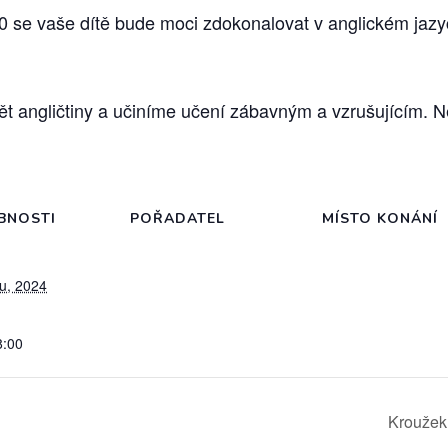
0 se vaše dítě bude moci zdokonalovat v anglickém jazy
angličtiny a učiníme učení zábavným a vzrušujícím. Nen
BNOSTI
POŘADATEL
MÍSTO KONÁNÍ
du, 2024
8:00
Kroužek 