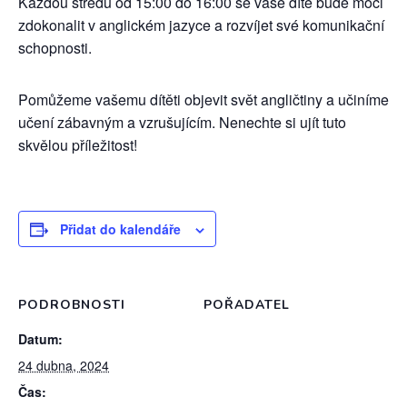
Každou středu od 15:00 do 16:00 se vaše dítě bude moci
zdokonalit v anglickém jazyce a rozvíjet své komunikační
schopnosti.
Pomůžeme vašemu dítěti objevit svět angličtiny a učiníme
učení zábavným a vzrušujícím. Nenechte si ujít tuto
skvělou příležitost!
Přidat do kalendáře
PODROBNOSTI
POŘADATEL
Datum:
24 dubna, 2024
Čas: