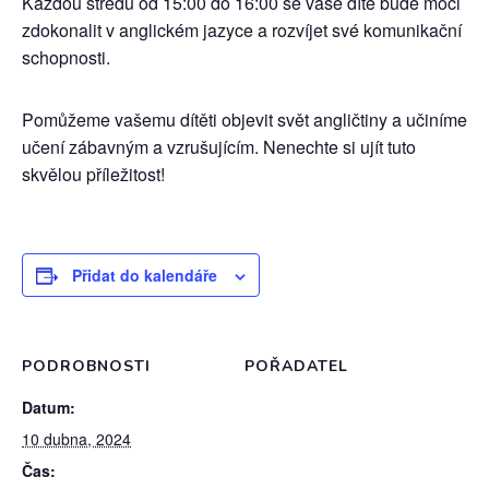
Každou středu od 15:00 do 16:00 se vaše dítě bude moci
zdokonalit v anglickém jazyce a rozvíjet své komunikační
schopnosti.
Pomůžeme vašemu dítěti objevit svět angličtiny a učiníme
učení zábavným a vzrušujícím. Nenechte si ujít tuto
skvělou příležitost!
Přidat do kalendáře
PODROBNOSTI
POŘADATEL
Datum:
10 dubna, 2024
Čas: