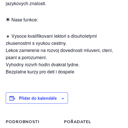
jazykovych znalosti.
🌟 Nase funkce:
🔸 Vysoce kvalifikovani lektori s dlouholetymi
zkusenostmi s vyukou cestiny.
Lekce zamerene na rozvoj dovednosti mluveni, cteni,
psani a porozumeni.
Vyhodny rozvrh hodin dvakrat tydne.
Bezplatne kurzy pro deti i dospele
Přidat do kalendáře
PODROBNOSTI
POŘADATEL