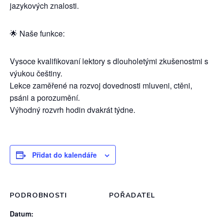
jazykových znalosti.
🌟 Naše funkce:
Vysoce kvalifikovaní lektory s dlouholetými zkušenostmi s
výukou češtiny.
Lekce zaměřené na rozvoj dovednosti mluveni, ctěni,
psáni a porozumění.
Výhodný rozvrh hodin dvakrát týdne.
Přidat do kalendáře
PODROBNOSTI
POŘADATEL
Datum: