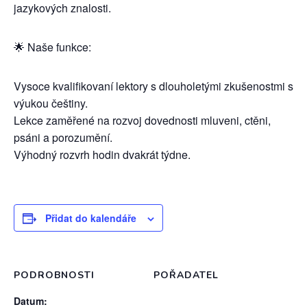
jazykových znalosti.
🌟 Naše funkce:
Vysoce kvalifikovaní lektory s dlouholetými zkušenostmi s
výukou češtiny.
Lekce zaměřené na rozvoj dovednosti mluveni, ctěni,
psáni a porozumění.
Výhodný rozvrh hodin dvakrát týdne.
Přidat do kalendáře
PODROBNOSTI
POŘADATEL
Datum: