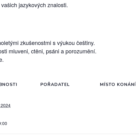
 vašich jazykových znalosti.
uholetými zkušenostmi s výukou češtiny.
ti mluveni, ctěni, psáni a porozumění.
e.
BNOSTI
POŘADATEL
MÍSTO KONÁNÍ
 2024
9:00