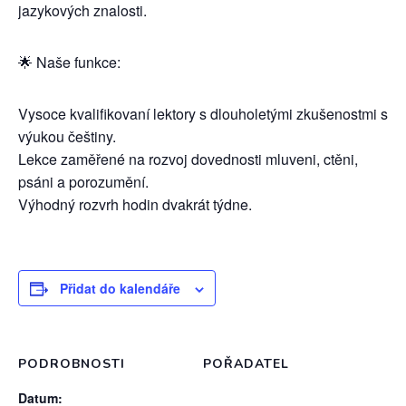
jazykových znalosti.
🌟 Naše funkce:
Vysoce kvalifikovaní lektory s dlouholetými zkušenostmi s
výukou češtiny.
Lekce zaměřené na rozvoj dovednosti mluveni, ctěni,
psáni a porozumění.
Výhodný rozvrh hodin dvakrát týdne.
Přidat do kalendáře
PODROBNOSTI
POŘADATEL
Datum: