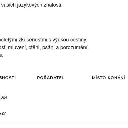
 vašich jazykových znalosti.
uholetými zkušenostmi s výukou češtiny.
ti mluveni, ctěni, psáni a porozumění.
e.
BNOSTI
POŘADATEL
MÍSTO KONÁNÍ
2024
9:00