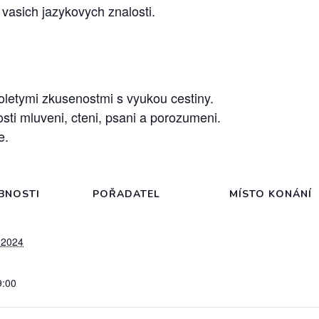
 vasich jazykovych znalosti.
holetymi zkusenostmi s vyukou cestiny.
ti mluveni, cteni, psani a porozumeni.
e.
BNOSTI
POŘADATEL
MÍSTO KONÁNÍ
 2024
9:00