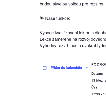
budou skvelou volbou pro rozsireni
🌟 Nase funkce:
Vysoce kvalifikovani lektori s dlou
Lekce zamerene na rozvoj dovednos
Vyhodny rozvrh hodin dvakrat tydn
PODRO
Přidat do kalendáře
Datum:
13 březn
Čas:
17:30 - 1