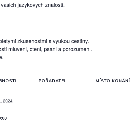
 vasich jazykovych znalosti.
holetymi zkusenostmi s vyukou cestiny.
ti mluveni, cteni, psani a porozumeni.
e.
BNOSTI
POŘADATEL
MÍSTO KONÁNÍ
a, 2024
9:00