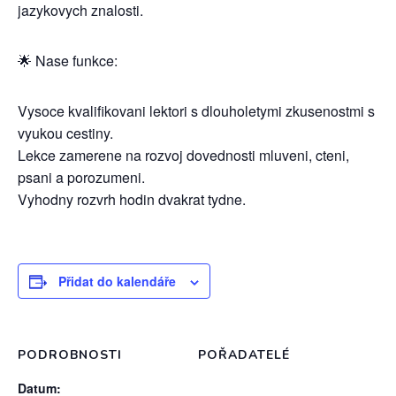
jazykovych znalosti.
🌟 Nase funkce:
Vysoce kvalifikovani lektori s dlouholetymi zkusenostmi s
vyukou cestiny.
Lekce zamerene na rozvoj dovednosti mluveni, cteni,
psani a porozumeni.
Vyhodny rozvrh hodin dvakrat tydne.
Přidat do kalendáře
PODROBNOSTI
POŘADATELÉ
Datum: