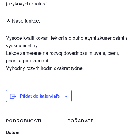
jazykovych znalosti.
🌟 Nase funkce:
Vysoce kvalifikovani lektori s dlouholetymi zkusenostmi s
vyukou cestiny.
Lekce zamerene na rozvoj dovednosti mluveni, cteni,
psani a porozumeni.
Vyhodny rozvrh hodin dvakrat tydne.
Přidat do kalendáře
PODROBNOSTI
POŘADATEL
Datum: