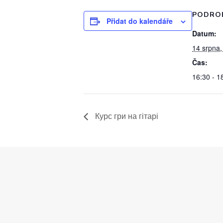
PODRO
Přidat do kalendáře
Datum:
14 srpna,
Čas:
16:30 - 1
Курс гри на гітарі