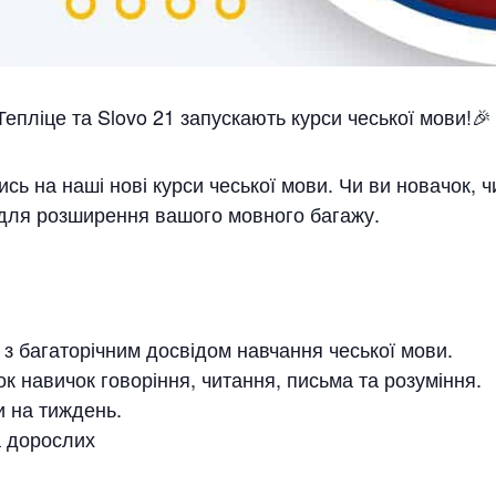
епліце та Slovo 21 запускають курси чеської мови!🎉
сь на наші нові курси чеської мови. Чи ви новачок, ч
 для розширення вашого мовного багажу.
 з багаторічним досвідом навчання чеської мови.
к навичок говоріння, читання, письма та розуміння.
и на тиждень.
а дорослих