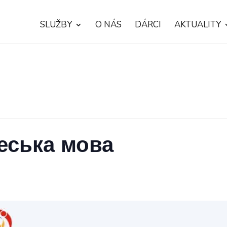
SLUŽBY
O NÁS
DÁRCI
AKTUALITY
еська мова