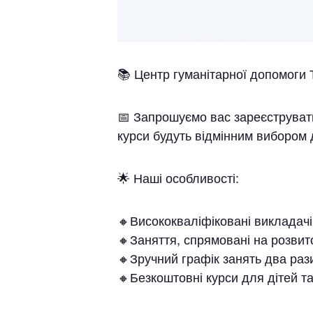
📚 Центр гуманітарної допомоги Т
📅 Запрошуємо вас зареєструвати
курси будуть відмінним вибором
🌟 Наші особливості:
🔸Висококваліфіковані викладачі
🔸Заняття, спрямовані на розвито
🔸Зручний графік занять два раз
🔸Безкоштовні курси для дітей т