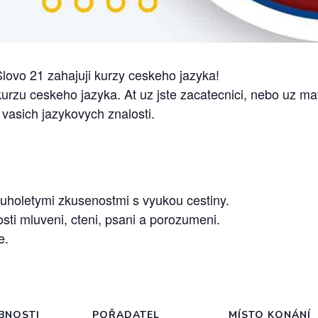
lovo 21 zahajuji kurzy ceskeho jazyka!
rzu ceskeho jazyka. At uz jste zacatecnici, nebo uz ma
 vasich jazykovych znalosti.
louholetymi zkusenostmi s vyukou cestiny.
ti mluveni, cteni, psani a porozumeni.
e.
BNOSTI
POŘADATEL
MÍSTO KONÁNÍ