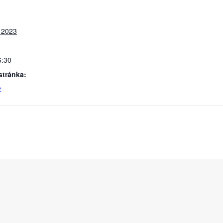
 2023
6:30
tránka:
z