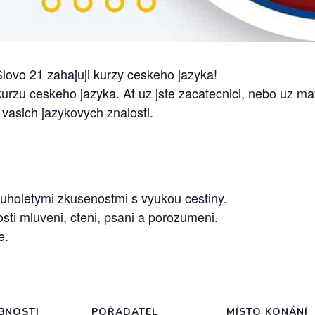
lovo 21 zahajuji kurzy ceskeho jazyka!
rzu ceskeho jazyka. At uz jste zacatecnici, nebo uz ma
 vasich jazykovych znalosti.
louholetymi zkusenostmi s vyukou cestiny.
ti mluveni, cteni, psani a porozumeni.
e.
BNOSTI
POŘADATEL
MÍSTO KONÁNÍ