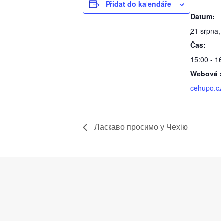
Přidat do kalendáře
Datum:
21 srpna,
Čas:
15:00 - 1
Webová s
cehupo.c
Ласкаво просимо у Чехію