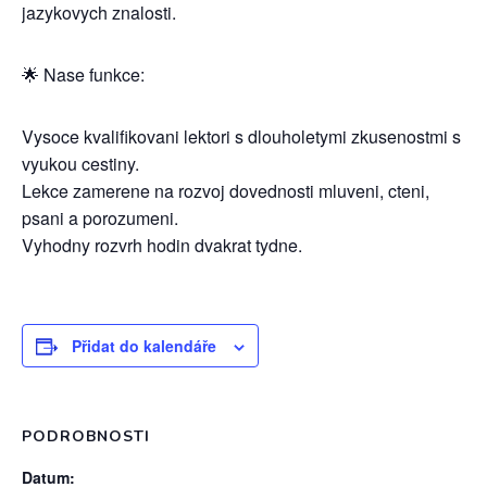
jazykovych znalosti.
🌟 Nase funkce:
Vysoce kvalifikovani lektori s dlouholetymi zkusenostmi s
vyukou cestiny.
Lekce zamerene na rozvoj dovednosti mluveni, cteni,
psani a porozumeni.
Vyhodny rozvrh hodin dvakrat tydne.
Přidat do kalendáře
PODROBNOSTI
Datum: