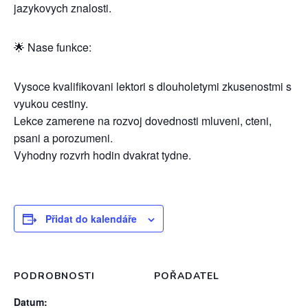
jazykovych znalosti.
🌟 Nase funkce:
Vysoce kvalifikovani lektori s dlouholetymi zkusenostmi s
vyukou cestiny.
Lekce zamerene na rozvoj dovednosti mluveni, cteni,
psani a porozumeni.
Vyhodny rozvrh hodin dvakrat tydne.
Přidat do kalendáře
PODROBNOSTI
POŘADATEL
Datum: