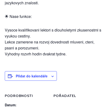
jazykovych znalosti.
🌟 Nase funkce:
Vysoce kvalifikovani lektori s dlouholetymi zkusenostmi s
vyukou cestiny.
Lekce zamerene na rozvoj dovednosti mluveni, cteni,
psani a porozumeni.
Vyhodny rozvrh hodin dvakrat tydne.
Přidat do kalendáře
PODROBNOSTI
POŘADATEL
Datum: