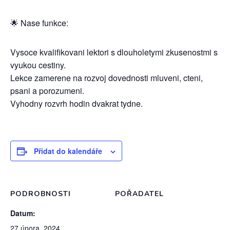
🌟 Nase funkce:
Vysoce kvalifikovani lektori s dlouholetymi zkusenostmi s
vyukou cestiny.
Lekce zamerene na rozvoj dovednosti mluveni, cteni,
psani a porozumeni.
Vyhodny rozvrh hodin dvakrat tydne.
Přidat do kalendáře
PODROBNOSTI
POŘADATEL
Datum:
27 února, 2024