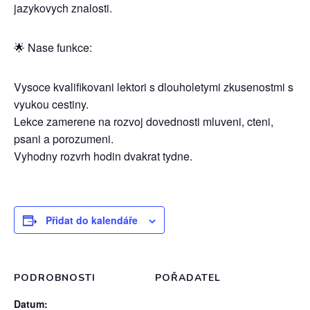
jazykovych znalosti.
🌟 Nase funkce:
Vysoce kvalifikovani lektori s dlouholetymi zkusenostmi s
vyukou cestiny.
Lekce zamerene na rozvoj dovednosti mluveni, cteni,
psani a porozumeni.
Vyhodny rozvrh hodin dvakrat tydne.
Přidat do kalendáře
PODROBNOSTI
POŘADATEL
Datum: