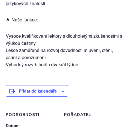
jazykových znalosti.
🌟 Naše funkce:
Vysoce kvalifikovaní lektory s dlouholetými zkušenostmi s
výukou češtiny.
Lekce zaměřené na rozvoj dovednosti mluveni, ctěni,
psáni a porozumění.
Výhodný rozvrh hodin dvakrát týdne.
Přidat do kalendáře
PODROBNOSTI
POŘADATEL
Datum: