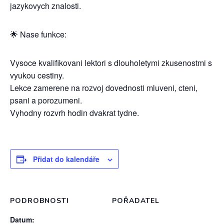
jazykovych znalosti.
🌟 Nase funkce:
Vysoce kvalifikovani lektori s dlouholetymi zkusenostmi s
vyukou cestiny.
Lekce zamerene na rozvoj dovednosti mluveni, cteni,
psani a porozumeni.
Vyhodny rozvrh hodin dvakrat tydne.
Přidat do kalendáře
PODROBNOSTI
POŘADATEL
Datum: