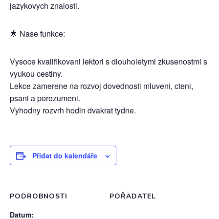
jazykovych znalosti.
🌟 Nase funkce:
Vysoce kvalifikovani lektori s dlouholetymi zkusenostmi s
vyukou cestiny.
Lekce zamerene na rozvoj dovednosti mluveni, cteni,
psani a porozumeni.
Vyhodny rozvrh hodin dvakrat tydne.
Přidat do kalendáře
PODROBNOSTI
POŘADATEL
Datum: