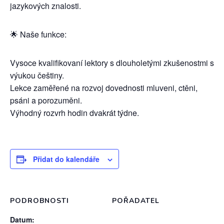
jazykových znalosti.
🌟 Naše funkce:
Vysoce kvalifikovaní lektory s dlouholetými zkušenostmi s
výukou češtiny.
Lekce zaměřené na rozvoj dovednosti mluveni, ctěni,
psáni a porozuměni.
Výhodný rozvrh hodin dvakrát týdne.
Přidat do kalendáře
PODROBNOSTI
POŘADATEL
Datum: