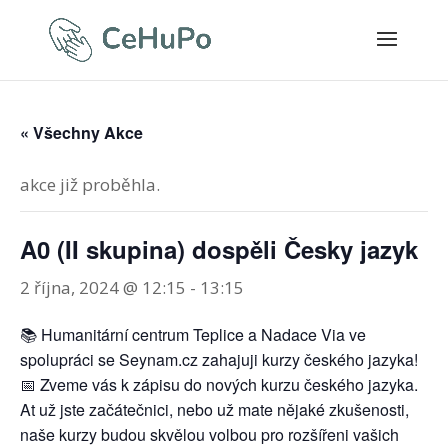
« Všechny Akce
akce již proběhla.
A0 (II skupina) dospěli Česky jazyk
2 října, 2024 @ 12:15
-
13:15
📚 Humanitární centrum Teplice a Nadace Via ve
spolupráci se Seynam.cz zahajuji kurzy českého jazyka!
📅 Zveme vás k zápisu do nových kurzu českého jazyka.
At už jste začátečnici, nebo už mate nějaké zkušenosti,
naše kurzy budou skvělou volbou pro rozšířeni vašich