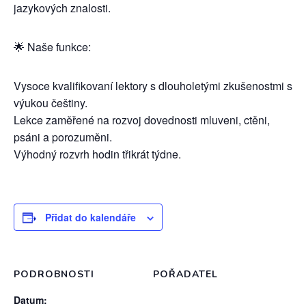
jazykových znalosti.
🌟 Naše funkce:
Vysoce kvalifikovaní lektory s dlouholetými zkušenostmi s
výukou češtiny.
Lekce zaměřené na rozvoj dovednosti mluveni, ctěni,
psáni a porozuměni.
Výhodný rozvrh hodin třikrát týdne.
Přidat do kalendáře
PODROBNOSTI
POŘADATEL
Datum: