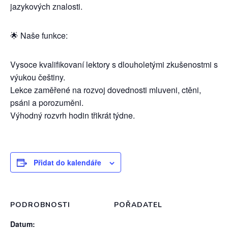
jazykových znalosti.
🌟 Naše funkce:
Vysoce kvalifikovaní lektory s dlouholetými zkušenostmi s
výukou češtiny.
Lekce zaměřené na rozvoj dovednosti mluveni, ctěni,
psáni a porozuměni.
Výhodný rozvrh hodin třikrát týdne.
Přidat do kalendáře
PODROBNOSTI
POŘADATEL
Datum: