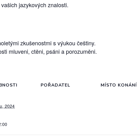
 vašich jazykových znalosti.
uholetými zkušenostmi s výukou češtiny.
ti mluveni, ctěni, psáni a porozuměni.
BNOSTI
POŘADATEL
MÍSTO KONÁNÍ
du, 2024
2:00