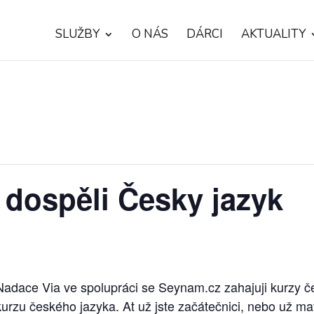
SLUŽBY
O NÁS
DÁRCI
AKTUALITY
) dospěli Česky jazyk
Nadace Via ve spolupráci se Seynam.cz zahajuji kurzy č
rzu českého jazyka. At už jste začátečnici, nebo už ma