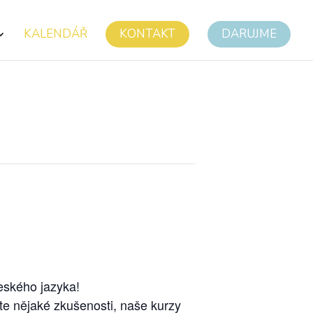
KALENDÁŘ
KONTAKT
DARUJME
eského jazyka!
te nějaké zkušenosti, naše kurzy