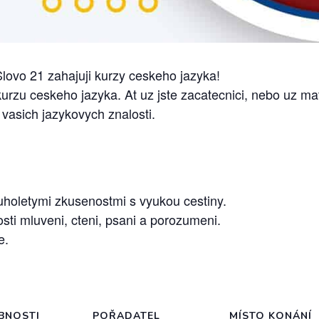
lovo 21 zahajuji kurzy ceskeho jazyka!
rzu ceskeho jazyka. At uz jste zacatecnici, nebo uz ma
 vasich jazykovych znalosti.
ouholetymi zkusenostmi s vyukou cestiny.
ti mluveni, cteni, psani a porozumeni.
e.
BNOSTI
POŘADATEL
MÍSTO KONÁNÍ