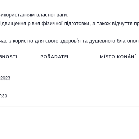
використанням власної ваги.
ідвищення рівня фізичної підготовки, а також відчуття п
час з користю для свого здоров’я та душевного благопол
BNOSTI
POŘADATEL
MÍSTO KONÁNÍ
 2023
7:30