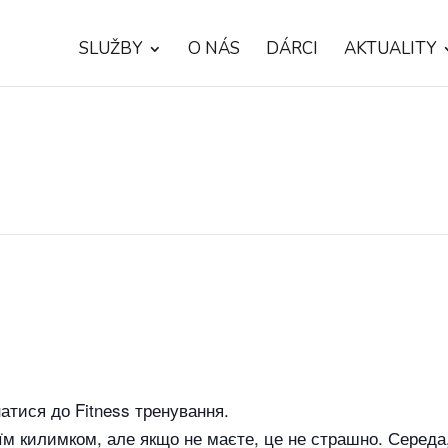
SLUŽBY
O NÁS
DÁRCI
AKTUALITY
тися до Fitness тренування.
їм килимком, але якщо не маєте, це не страшно. Середа,