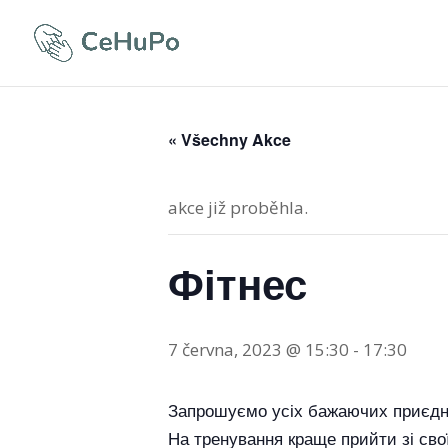
« Všechny Akce
akce již proběhla.
Фітнес
7 června, 2023 @ 15:30
-
17:30
Запрошуємо усіх бажаючих приєдна
На тренування краще прийти зі сво