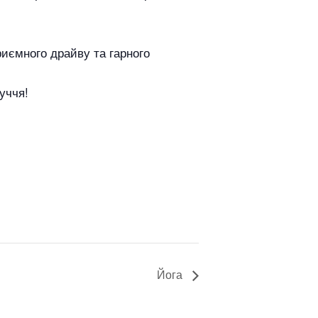
риємного драйву та гарного
уччя!
Йога