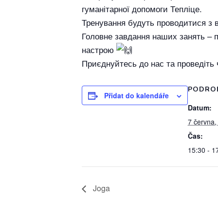
гуманітарної допомоги Тепліце.
Тренування будуть проводитися з 
Головне завдання наших занять – п
настрою
Приєднуйтесь до нас та проведіть 
PODRO
Přidat do kalendáře
Datum:
7 června,
Čas:
15:30 - 1
Joga