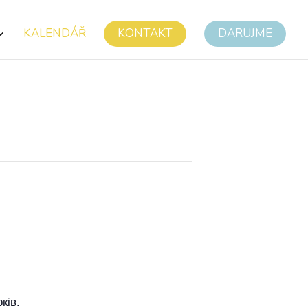
KALENDÁŘ
KONTAKT
DARUJME
ків.