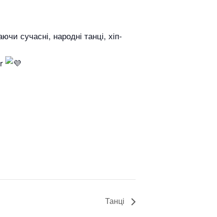
чи сучасні, народні танці, хіп-
er
Танці