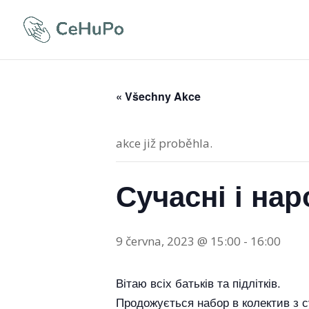
« Všechny Akce
akce již proběhla.
Сучасні і нар
9 června, 2023 @ 15:00
-
16:00
Вітаю всіх батьків та підлітків.
Продожується набор в колектив з су