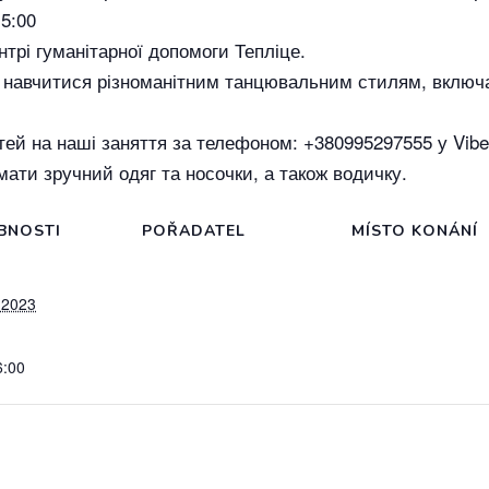
15:00
трі гуманітарної допомоги Тепліце.
ь навчитися різноманітним танцювальним стилям, включаю
тей на наші заняття за телефоном: +380995297555 у Vib
мати зручний одяг та носочки, а також водичку.
BNOSTI
POŘADATEL
MÍSTO KONÁNÍ
 2023
6:00