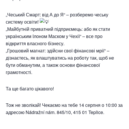
„Чеський Смарт: від А до Я“ – розберемо чеську
систему освіти!
„Майбутній приватний підприємець: або як стати
українським Ілоном Маском у Чехії“ – все про
відкриття власного бізнесу.
„Грошовий магнат: здійсни свої фінансові мрії“ –
дізнаєтесь, як влаштуватись на роботу так, щоб не
бути обманутим, а також основи фінансової
грамотності.
Та ще багато цікавого!
Тож не зволікай! Чекаємо на тебе 14 серпня о 10:00 за
адресою Nádražní nám. 845/10, 415 01 Teplice.