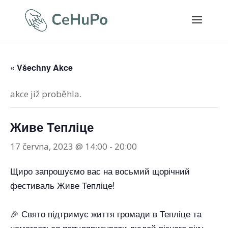
« Všechny Akce
akce již proběhla.
Живе Тепліце
17 června, 2023 @ 14:00
-
20:00
Щиро запрошуємо вас на восьмий щорічний
фестиваль Живе Тепліце!
🎉 Свято підтримує життя громади в Тепліце та
намагається популяризувати людей різного віку,