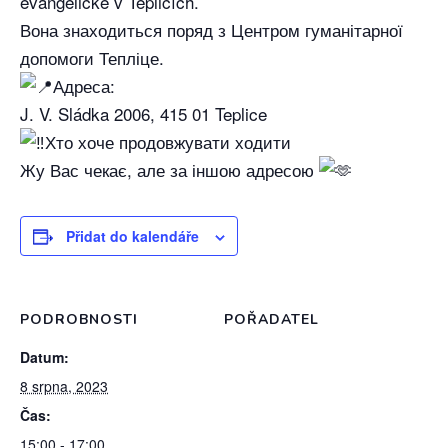
evangelické v Teplicích.
Вона знаходиться поряд з Центром гуманітарної
допомоги Тепліце.
Адреса:
J. V. Sládka 2006, 415 01 Teplice
Хто хоче продовжувати ходити
Жу Вас чекає, але за іншою адресою
Přidat do kalendáře
PODROBNOSTI
POŘADATEL
Datum:
8 srpna, 2023
Čas:
15:00 - 17:00