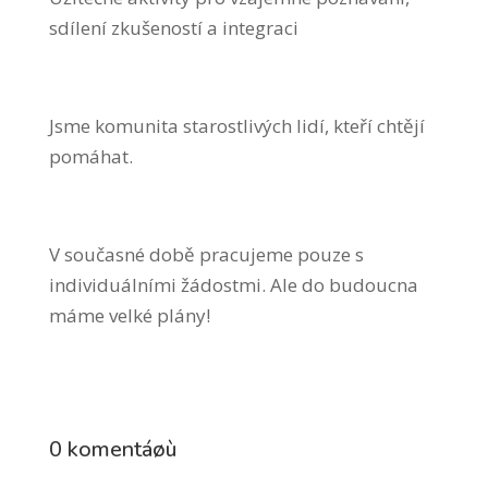
sdílení zkušeností a integraci
⠀
Jsme komunita starostlivých lidí, kteří chtějí
pomáhat.
⠀
V současné době pracujeme pouze s
individuálními žádostmi. Ale do budoucna
máme velké plány!
0 komentáøù