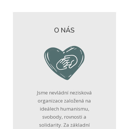
O NÁS
Jsme nevládní nezisková
organizace založená na
ideálech humanismu,
svobody, rovnosti a
solidarity. Za základní