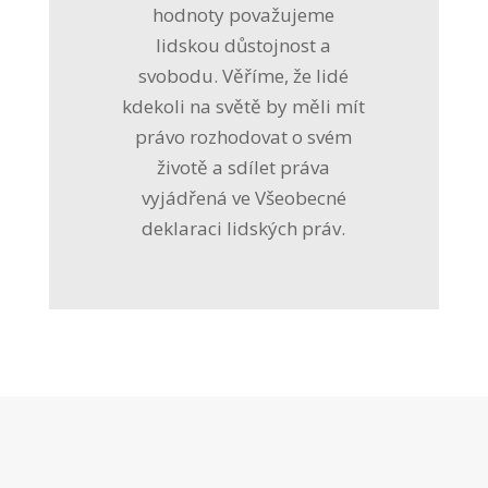
hodnoty považujeme
lidskou důstojnost a
svobodu. Věříme, že lidé
kdekoli na světě by měli mít
právo rozhodovat o svém
životě a sdílet práva
vyjádřená ve Všeobecné
deklaraci lidských práv.