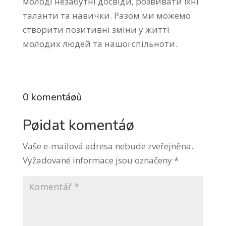
молоді незабутні досвіди, розвивати їхні
таланти та навички. Разом ми можемо
створити позитивні зміни у житті
молодих людей та нашої спільноти.
0 komentáøù
Pøidat komentáø
Vaše e-mailová adresa nebude zveřejněna.
Vyžadované informace jsou označeny
*