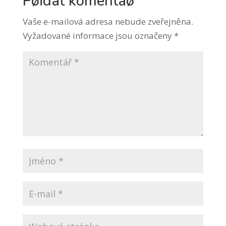
Pøidat komentáø
Vaše e-mailová adresa nebude zveřejněna.
Vyžadované informace jsou označeny
*