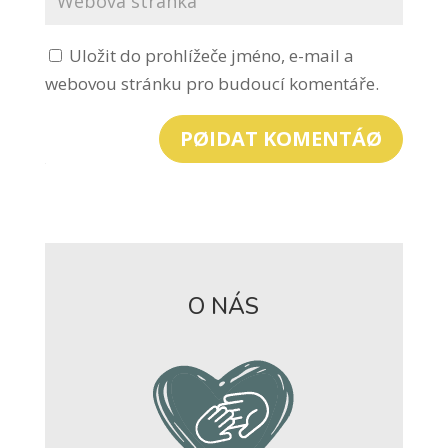
Uložit do prohlížeče jméno, e-mail a
webovou stránku pro budoucí komentáře.
PØIDAT KOMENTÁØ
O NÁS