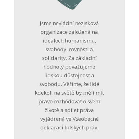
Jsme nevládní nezisková
organizace založená na
ideálech humanismu,
svobody, rovnosti a
solidarity. Za základní
hodnoty považujeme
lidskou důstojnost a
svobodu. Věříme, že lidé
kdekoli na světě by měli mít
právo rozhodovat o svém
životě a sdílet práva
vyjádřená ve Všeobecné
deklaraci lidských práv.