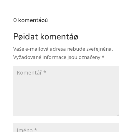
0 komentáøù
Pøidat komentáø
Vaše e-mailová adresa nebude zveřejněna.
Vyžadované informace jsou označeny
*