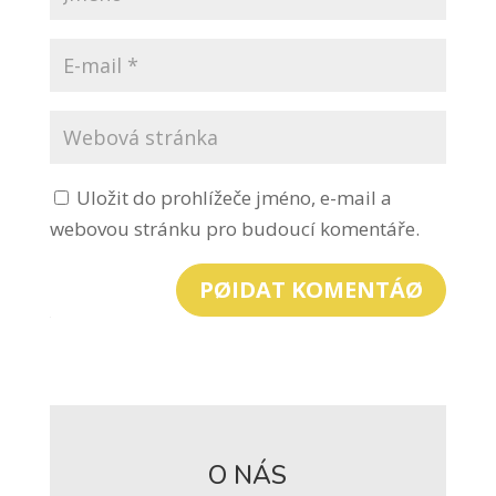
Uložit do prohlížeče jméno, e-mail a
webovou stránku pro budoucí komentáře.
PØIDAT KOMENTÁØ
O NÁS