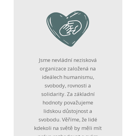
Jsme nevládní nezisková
organizace založená na
ideálech humanismu,
svobody, rovnosti a
solidarity. Za základní
hodnoty považujeme
lidskou důstojnost a
svobodu. Věříme, že lidé
kdekoli na světě by měli mít